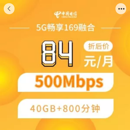
限时优惠84元500M宽带+流量畅享5G号卡